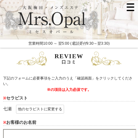
営業時間10:00 ～ 翌5:00 (
電話受付
9:30～翌3:30)
REVIEW
口コミ
下記のフォームに必要事項をご入力のうえ「確認画面」をクリックしてくださ
い。
※の項目は入力必須です。
セラピスト
※
七瀬
他のセラピストに変更する
お客様のお名前
※