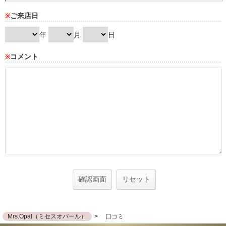
ご来店日
※
年
月
日
コメント
※
Mrs.Opal（ミセスオパール）
口コミ