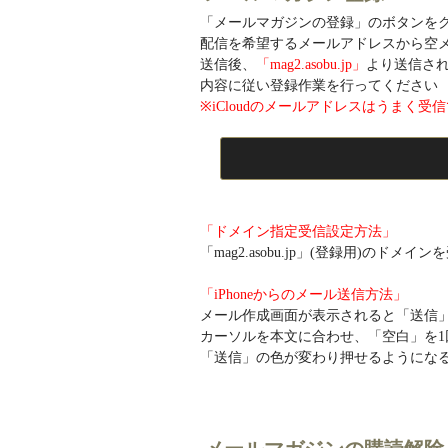
「メールマガジンの登録」のボタンを
配信を希望するメールアドレスから空
送信後、
「mag2.asobu.jp」
より送信さ
内容に従い登録作業を行ってください
※iCloudのメールアドレスはうま
「ドメイン指定受信設定方法」
「mag2.asobu.jp」(登録用)のド
「iPhoneからのメール送信方法」
メール作成画面が表示されると「送信
カーソルを本文に合わせ、「空白」を1
「送信」の色が変わり押せるようにな