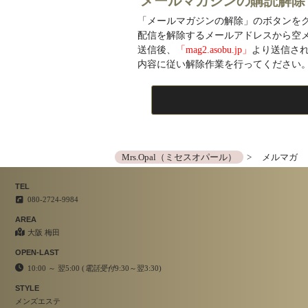
メールマガジンの購読解除
「メールマガジンの解除」のボタンを
配信を解除するメールアドレスから空
送信後、
「mag2.asobu.jp」
より送信さ
内容に従い解除作業を行ってください
Mrs.Opal（ミセスオパール）
メルマガ
TEL
080-2724-9984
AREA
大阪 梅田
OPEN-LAST
10:00 ～ 翌5:00 (
電話受付
9:30～翌3:30)
STYLE
メンズエステ