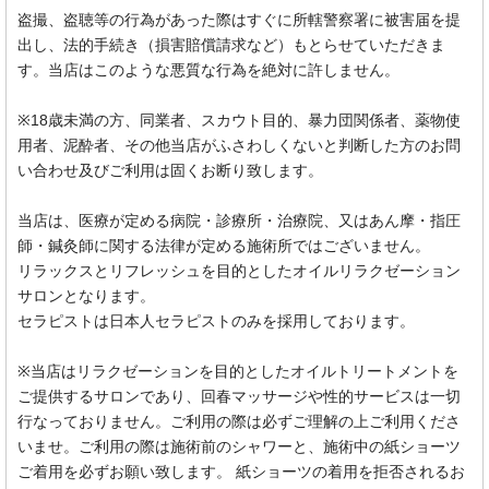
盗撮、盗聴等の行為があった際はすぐに所轄警察署に被害届を提
出し、法的手続き（損害賠償請求など）もとらせていただきま
す。当店はこのような悪質な行為を絶対に許しません。
※18歳未満の方、同業者、スカウト目的、暴力団関係者、薬物使
用者、泥酔者、その他当店がふさわしくないと判断した方のお問
い合わせ及びご利用は固くお断り致します。
当店は、医療が定める病院・診療所・治療院、又はあん摩・指圧
師・鍼灸師に関する法律が定める施術所ではございません。
リラックスとリフレッシュを目的としたオイルリラクゼーション
サロンとなります。
セラピストは日本人セラピストのみを採用しております。
※当店はリラクゼーションを目的としたオイルトリートメントを
ご提供するサロンであり、回春マッサージや性的サービスは一切
行なっておりません。ご利用の際は必ずご理解の上ご利用くださ
いませ。ご利用の際は施術前のシャワーと、施術中の紙ショーツ
ご着用を必ずお願い致します。 紙ショーツの着用を拒否されるお