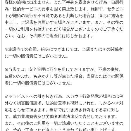
客様の施術は出来ません。また下半身を露出させる行為・自慰行
為・性的サービスの要求を固く禁止致します。施術中、セラピス
トが施術の続行が不可能であると判断した場合は、直ちに施術を
中止し、ご退店をお願いする場合がございます。また、その後の
一切のご利用をお控えいただく場合がございますのでご了承くだ
さい。なお、その際のご返金には応じかねます。
※施設内での盗難、紛失につきましては、当店またはその関係者
に一切の賠償責任はございません。
※当店では、安全管理に万全を期しておりますが、不慮の事故、
皮膚のかぶれ、もみかえし等が生じた場合、当店またはその関係
者に一切の賠償責任はございません。
※セラピストへの引き抜き行為、スカウト行為発覚の場合には例
外なく損害賠償請求、法的措置等も視野にいれた、しかるべき対
応をとらせて頂きます。当店では引き抜き行為をする者に対し
て、威力業務妨害及び労働者派遣法違反で告発しております。
また、その後のご利用を一切ご遠慮いただくこともございますの
で、予めご了承いただきますよう重ねてお願い申し上げます。