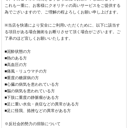
これも一重に、お客様にクオリティの高いサービスをご提供する
為でございますので、ご理解の程よろしくお願い申し上げます。
※当店を快適により安全にご利用いただくために、以下に該当す
る項目がある場合施術をお断りさせて頂く場合がございます。ご
了承のほど宜しくお願いいたします。
■泥酔状態の方
■熱のある方
■高血圧の方
■痛風・リュウマチの方
■重度の糖尿病の方
■心臓の病気を患われている方
■脳の病気を患われている方
■下肢に重度の静脈瘤がある方
■足に重い水虫・炎症などの異常がある方
■足に怪我、捻挫などの異常がある方
※反社会的勢力の排除について